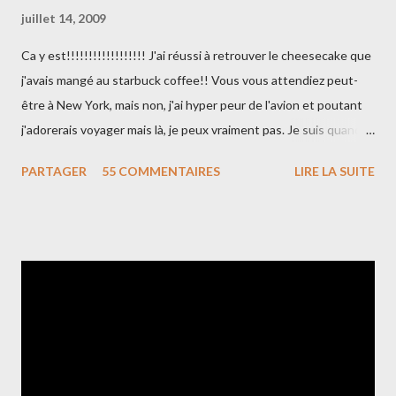
juillet 14, 2009
Ca y est!!!!!!!!!!!!!!!!!! J'ai réussi à retrouver le cheesecake que
j'avais mangé au starbuck coffee!! Vous vous attendiez peut-
être à New York, mais non, j'ai hyper peur de l'avion et poutant
j'adorerais voyager mais là, je peux vraiment pas. Je suis quand-
même allée à l'Ile Maurice, c'est toujours ça!!! Bon, en tout cas,
PARTAGER
55 COMMENTAIRES
LIRE LA SUITE
mon cheesecake était dé-li-cieux, bien crémeux tout en étant
dense juste comme il faut... Allez, je vous donne la recette que
j'ai trouvé dans "cheesecake" chez Marabout Ingrédients : La
base : - 150g de biscuits sablés (spéculos pour moi) - 90g de
beurre fondu La crème : - 750g de fromage frais (philadelphia) -
150g de sucre - 30g de farine - le zeste d'un citron - Les graines
d'une gousse de vanille - 3 œufs + 2 jaunes - 150g de crème
fraîche J'ai utilisé un cercle de 22 cm de diamètre (détail
important pour la hauteur et la cuisson de votre cheesecake).