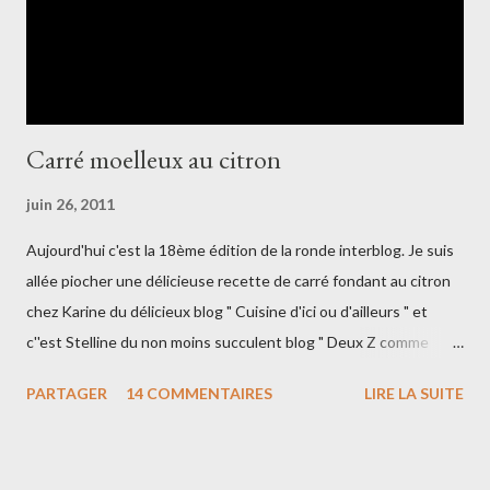
Préchauffez votre four à ...
Carré moelleux au citron
juin 26, 2011
Aujourd'hui c'est la 18ème édition de la ronde interblog. Je suis
allée piocher une délicieuse recette de carré fondant au citron
chez Karine du délicieux blog " Cuisine d'ici ou d'ailleurs " et
c''est Stelline du non moins succulent blog " Deux Z comme
pizza " qui est venu piocher chez moi!! Place à la recette!!!
PARTAGER
14 COMMENTAIRES
LIRE LA SUITE
Ingrédients : 150g de beurre ramolli 175g de sucre cristallisé 2
oeufs le zeste finement râpé d'un citron 175g de farine 125ml
de lait 150g de sucre glace le jus d'un citron Préchauffer le four