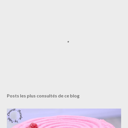
E
n
r
Posts les plus consultés de ce blog
e
g
i
s
t