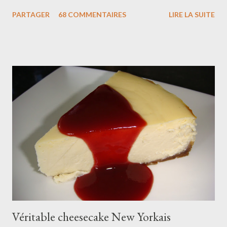
n'aiment pas et bien vous pouvez faire une crème à la vanille à la
PARTAGER
68 COMMENTAIRES
LIRE LA SUITE
place. Photos Marie Etchegoyen/M6 Ingrédients pour 4
macarons de 20cm : 200g de poudre d'amandes 200g de sucre
glace 5cl d'eau 200g de sucre semoule 2x 75g de blancs d'oeufs
à température ambiante colorant rose framboise en poudre
Pour la crème diplomate pistache : 50cl de lait entier 1 gousse
de vanille 100g de sucre semoule 6 jaunes d’œufs 50g de
maïzena 50g de beurre 30 cl de crème liquide entière bien froide
30g de pâte de pistache 500g de framboises fraîches Préparer
la crème pistache . Porter le lait à ébullition et faire infuser la
gousse de vanille ouverte en deux et grattée. Dans un ...
Véritable cheesecake New Yorkais