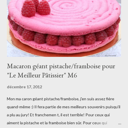
r
e
r
u
n
c
o
m
m
e
Macaron géant pistache/framboise pour
n
t
"Le Meilleur Pâtissier" M6
a
i
décembre 17, 2012
r
e
Mon ma caron géant pistache/framboise, j'en suis assez fière
quand-même :) Il fera partie de mes meilleurs souvenirs puisqu'il
a plu au jury! Et franchemen t, il est terrible! Pour ceux qui
aiment la pistache et la framboise bien sûr. Pour ceux qui