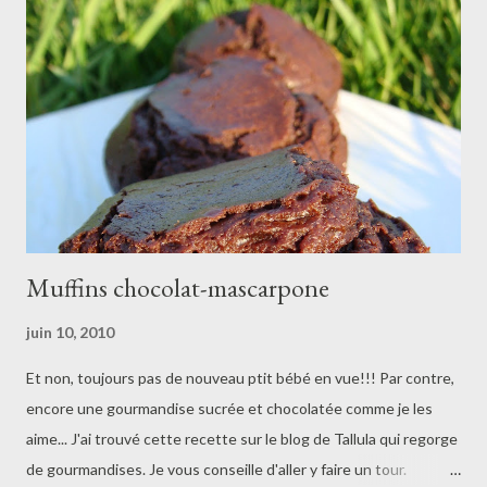
amandes amères - 70 g d'amandes entières non mondées
Compotée de framboises : - 600 g de framboises surgelées (
400 + 200 ) - 60 g de sucre Crème parfumée à ...
Muffins chocolat-mascarpone
juin 10, 2010
Et non, toujours pas de nouveau ptit bébé en vue!!! Par contre,
encore une gourmandise sucrée et chocolatée comme je les
aime... J'ai trouvé cette recette sur le blog de Tallula qui regorge
de gourmandises. Je vous conseille d'aller y faire un tour.