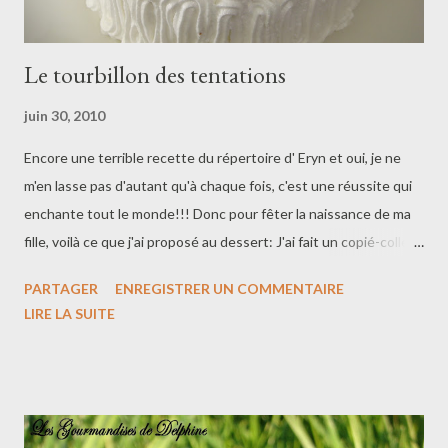
Le tourbillon des tentations
juin 30, 2010
Encore une terrible recette du répertoire d' Eryn et oui, je ne
m'en lasse pas d'autant qu'à chaque fois, c'est une réussite qui
enchante tout le monde!!! Donc pour fêter la naissance de ma
fille, voilà ce que j'ai proposé au dessert: J'ai fait un copié-collé
de la recette d'Eryn en modifiant une ou deux petites choses.
PARTAGER
ENREGISTRER UN COMMENTAIRE
Pour un cercle de 21 cm de diamètre : Attention : j'ai cuit la base
LIRE LA SUITE
du gâteau dans un moule à manqué de 23 cm de diamètre, puis
tassé ce biscuit ensuite dans un cercle de diamètre inférieur (
21 cm ) à bords hauts. Base biscuitée aux amandes : - 4 oeufs -
100 g de poudre d'amandes - 100 g de sucre - 10 g de maïzena -
2 càc de levure chimique - 2 pincées de sel - 1 càc d'arômes