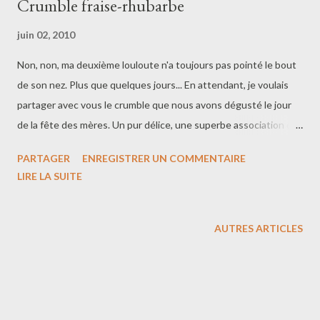
Crumble fraise-rhubarbe
juin 02, 2010
Non, non, ma deuxième louloute n'a toujours pas pointé le bout
de son nez. Plus que quelques jours... En attendant, je voulais
partager avec vous le crumble que nous avons dégusté le jour
de la fête des mères. Un pur délice, une superbe association de
saveurs je recommencerai avec grand plaisir!! J'espère, que
PARTAGER
ENREGISTRER UN COMMENTAIRE
toutes les mamans ont été gâtées! Moi en tout cas oui!! C'est
LIRE LA SUITE
vraiment génial d'être une maman... Ingrédients : 125g de farine
125g de poudre d'amande (ou 250g de farine) 150g de beurre
(pour une texture plus fine prochaine fois, je mettrai 100g de
AUTRES ARTICLES
beurre) 150g de cassonade 500g de fraise 500g de rhubarbe
150g de sucre Préchauffer votre four à 200°C. Faire compoter la
rhubarbe avec les 150g de sucre, y ajouter les fraises et laisser
cuire quelques minutes. Pendant ce temps, mélangez du bout