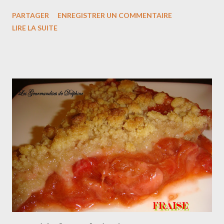
Ingrédients : 125 g de mascarpone 180 g de chocolat 72% 120g
PARTAGER
ENREGISTRER UN COMMENTAIRE
de sucre 4 œufs 40 g de farine 1 cuillère à café de levure
LIRE LA SUITE
Préchauffer le four à 190°C. Faire fondre le chocolat. Battre les
œufs avec le sucre jusqu'à ce que le mélange blanchisse et
double de volume. Ajouter la farine et la levure, puis le
mascarpone et enfin le chocolat fondu. Verser le mélange dans
des empruntes à muffin puis mettre au four pour 20.25 minutes.
Une pure tuerie!!!!