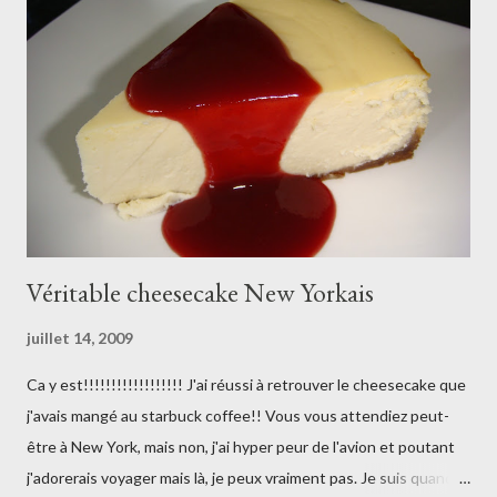
de vanille 100g de sucre semoule 6 jaunes d’œufs 50g de
maïzena 50g de beurre 30 cl de crème liquide entière bien froide
30g de pâte de pistache 500g de framboises fraîches Préparer
la crème pistache . Porter le lait à ébullition et faire infuser la
gousse de vanille ouverte en deux et grattée. Dans un ...
Véritable cheesecake New Yorkais
juillet 14, 2009
Ca y est!!!!!!!!!!!!!!!!!! J'ai réussi à retrouver le cheesecake que
j'avais mangé au starbuck coffee!! Vous vous attendiez peut-
être à New York, mais non, j'ai hyper peur de l'avion et poutant
j'adorerais voyager mais là, je peux vraiment pas. Je suis quand-