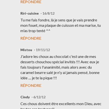
RÉPONDRE
Riri-cuisine
16/8/12
Tu me fais fondre, là je sens que je vais prendre
mon fouet, ma plaque de cuisson et ma marise, tu
m'as trop tenté ^^
RÉPONDRE
Mistou
19/11/12
J'adore les choux au chocolat c'est une de mes
desserts chouchou spécial invités !!! Avec eux je
fais toujours l'unanimité, mais alors avec du
caramel beurre salé je n'y ai jamais pensé, bonne
idée .... je te la pique !!!
RÉPONDRE
Cindy
6/12/12
Ces chous doivent être excellents mon Dieu, avec
toutes ces textures!!