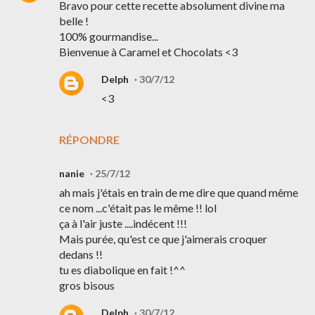
Bravo pour cette recette absolument divine ma
belle !
100% gourmandise...
Bienvenue à Caramel et Chocolats <3
Delph
30/7/12
<3
RÉPONDRE
nanie
25/7/12
ah mais j'étais en train de me dire que quand même
ce nom ...c'était pas le même !! lol
ça à l'air juste ....indécent !!!
Mais purée, qu'est ce que j'aimerais croquer
dedans !!
tu es diabolique en fait !^^
gros bisous
Delph
30/7/12