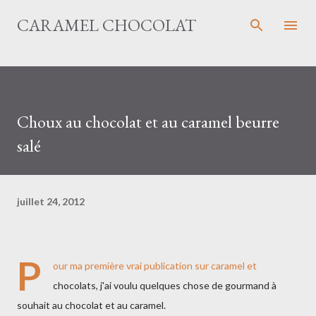
Accéder au contenu principal
CARAMEL CHOCOLAT
Choux au chocolat et au caramel beurre
salé
juillet 24, 2012
P
our ma première vrai publication sur caramel et
chocolats, j'ai voulu quelques chose de gourmand à
souhait au chocolat et au caramel.