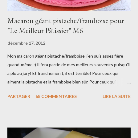
m
m
e
Macaron géant pistache/framboise pour
n
t
"Le Meilleur Pâtissier" M6
a
i
décembre 17, 2012
r
e
Mon ma caron géant pistache/framboise, j'en suis assez fière
quand-même :) Il fera partie de mes meilleurs souvenirs puisqu'il
a plu au jury! Et franchemen t, il est terrible! Pour ceux qui
aiment la pistache et la framboise bien sûr. Pour ceux qui
n'aiment pas et bien vous pouvez faire une crème à la vanille à la
PARTAGER
68 COMMENTAIRES
LIRE LA SUITE
place. Photos Marie Etchegoyen/M6 Ingrédients pour 4
macarons de 20cm : 200g de poudre d'amandes 200g de sucre
glace 5cl d'eau 200g de sucre semoule 2x 75g de blancs d'oeufs
à température ambiante colorant rose framboise en poudre
Pour la crème diplomate pistache : 50cl de lait entier 1 gousse