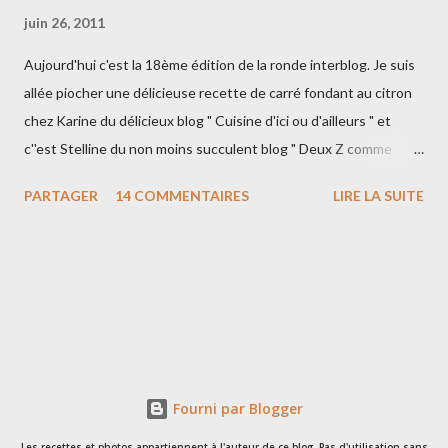
juin 26, 2011
Aujourd'hui c'est la 18ème édition de la ronde interblog. Je suis
allée piocher une délicieuse recette de carré fondant au citron
chez Karine du délicieux blog " Cuisine d'ici ou d'ailleurs " et
c''est Stelline du non moins succulent blog " Deux Z comme
pizza " qui est venu piocher chez moi!! Place à la recette!!!
PARTAGER
14 COMMENTAIRES
LIRE LA SUITE
Ingrédients : 150g de beurre ramolli 175g de sucre cristallisé 2
oeufs le zeste finement râpé d'un citron 175g de farine 125ml
de lait 150g de sucre glace le jus d'un citron Préchauffer le four
a 180°C. Beurrer un moule carré de 18cm. Mettre le beurre, le
sucre et les oeufs dans un grand saladier et mélanger jusqu'a
l'obtention d'une pâte crémeuse et légère. Ajouter le zeste de
citron et la farine et mélanger à nouveau, puis, ajouter le lait.
Verser ce mélange dans le moule a gâteau. Cuire pendant 45-50
Fourni par Blogger
minutes, ou, jusqu'à ce que le gât...
Les recettes et photos appartiennent à l'auteur de ce blog. Pas d'utilisation sans