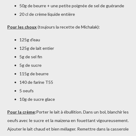
50g de beurre + une petite poignée de sel de guérande
20 cl de crème liquide entière
Pour les choux
(toujours la recette de Michalak):
125g d'eau
125g de lait entier
5g de sel fin
5g de sucre
115g de beurre
140 de farine T55
5 oeufs
10g de sucre glace
Pour la crème
:
Porter le lait à ébullition. Dans un bol, blanchir les
oeufs avec le sucre et la maïzena en fouettant vigoureusement.
Ajouter le lait chaud et bien mélager. Remettre dans la casserole