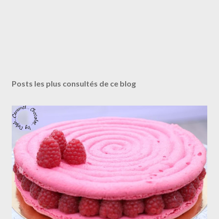
E
n
r
Posts les plus consultés de ce blog
e
g
i
s
t
r
e
r
u
n
c
o