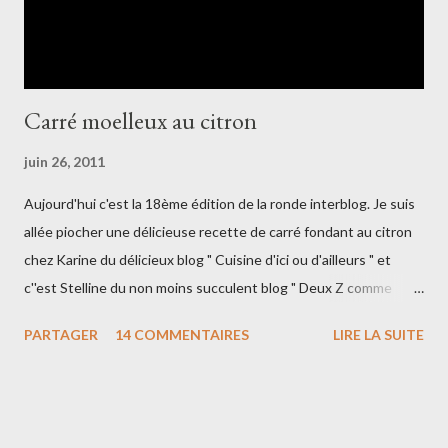
Carré moelleux au citron
juin 26, 2011
Aujourd'hui c'est la 18ème édition de la ronde interblog. Je suis
allée piocher une délicieuse recette de carré fondant au citron
chez Karine du délicieux blog " Cuisine d'ici ou d'ailleurs " et
c''est Stelline du non moins succulent blog " Deux Z comme
pizza " qui est venu piocher chez moi!! Place à la recette!!!
PARTAGER
14 COMMENTAIRES
LIRE LA SUITE
Ingrédients : 150g de beurre ramolli 175g de sucre cristallisé 2
oeufs le zeste finement râpé d'un citron 175g de farine 125ml
de lait 150g de sucre glace le jus d'un citron Préchauffer le four
a 180°C. Beurrer un moule carré de 18cm. Mettre le beurre, le