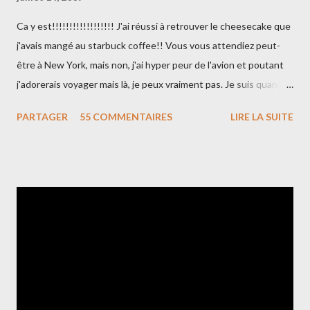
Ca y est!!!!!!!!!!!!!!!!!! J'ai réussi à retrouver le cheesecake que
j'avais mangé au starbuck coffee!! Vous vous attendiez peut-
être à New York, mais non, j'ai hyper peur de l'avion et poutant
j'adorerais voyager mais là, je peux vraiment pas. Je suis quand-
même allée à l'Ile Maurice, c'est toujours ça!!! Bon, en tout cas,
PARTAGER
55 COMMENTAIRES
LIRE LA SUITE
mon cheesecake était dé-li-cieux, bien crémeux tout en étant
dense juste comme il faut... Allez, je vous donne la recette que
j'ai trouvé dans "cheesecake" chez Marabout Ingrédients : La
base : - 150g de biscuits sablés (spéculos pour moi) - 90g de
beurre fondu La crème : - 750g de fromage frais (philadelphia) -
150g de sucre - 30g de farine - le zeste d'un citron - Les graines
d'une gousse de vanille - 3 œufs + 2 jaunes - 150g de crème
fraîche J'ai utilisé un cercle de 22 cm de diamètre (détail
important pour la hauteur et la cuisson de votre cheesecake).
Préchauffez votre four à ...