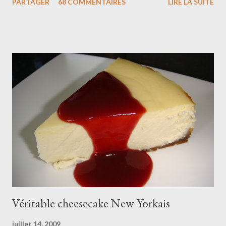
PARTAGER
68 COMMENTAIRES
LIRE LA SUITE
place. Photos Marie Etchegoyen/M6 Ingrédients pour 4
macarons de 20cm : 200g de poudre d'amandes 200g de sucre
glace 5cl d'eau 200g de sucre semoule 2x 75g de blancs d'oeufs
à température ambiante colorant rose framboise en poudre
Pour la crème diplomate pistache : 50cl de lait entier 1 gousse
de vanille 100g de sucre semoule 6 jaunes d’œufs 50g de
maïzena 50g de beurre 30 cl de crème liquide entière bien froide
30g de pâte de pistache 500g de framboises fraîches Préparer
la crème pistache . Porter le lait à ébullition et faire infuser la
gousse de vanille ouverte en deux et grattée. Dans un ...
Véritable cheesecake New Yorkais
juillet 14, 2009