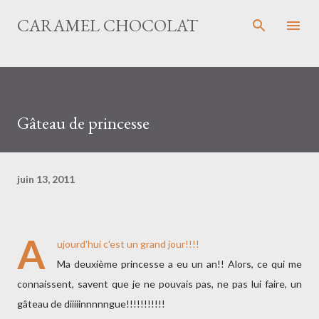
Accéder au contenu principal
CARAMEL CHOCOLAT
Gâteau de princesse
juin 13, 2011
A
ujourd'hui c'est un grand jour!!!!
Ma deuxième princesse a eu un an!! Alors, ce qui me
connaissent, savent que je ne pouvais pas, ne pas lui faire, un
gâteau de diiiiinnnnngue!!!!!!!!!!!